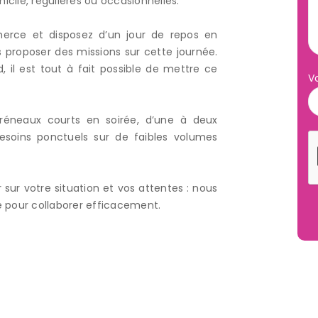
cile, régulières ou occasionnelles.
merce et disposez d’un jour de repos en
proposer des missions sur cette journée.
 il est tout à fait possible de mettre ce
V
Horaires
Contactez-n
réneaux courts en soirée, d’une à deux
d'ouverture
esoins ponctuels sur de faibles volumes
02 99 63 94 59
contact@leszouzousren
Lundi au vendredi
de 9h00 à 12h30 puis de
sur votre situation et vos attentes : nous
13h30 à 17h00
e pour collaborer efficacement.
TIEL
GARDE À TEMPS PLEIN
MÉNAGE ET ENTRETIEN DU DOMICI