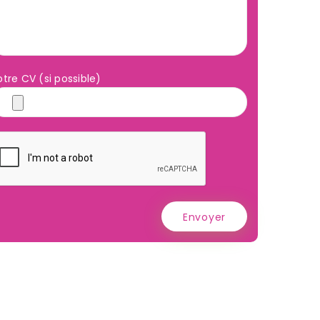
otre CV (si possible)
ous
Restons connecté
nais.fr
Envoyer
LE
AIDE AUX DEVOIRS
OFFRE D'EMPLOI