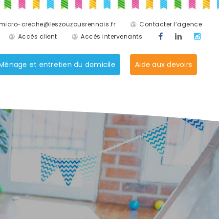
micro-creche@leszouzousrennais.fr
Contacter l’agence
Accès client
Accès intervenants
Ménage et entretien du domicile
Aide aux devoirs