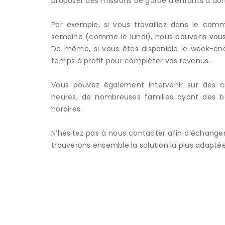
proposer des missions de garde d’enfants à domi
Par exemple, si vous travaillez dans le com
semaine (comme le lundi), nous pouvons vous 
De même, si vous êtes disponible le week-end,
temps à profit pour compléter vos revenus.
Adresse
Vous pouvez également intervenir sur des c
heures, de nombreuses familles ayant des b
12 A rue du Patis Tatelin,
horaires.
35700 RENNES
N’hésitez pas à nous contacter afin d’échanger 
trouverons ensemble la solution la plus adapté
MICRO-CRÈCHES
GARDE À TEMPS PAR