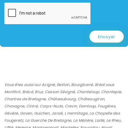
Envoyer
Vous êtes aussi sur
Acigné
,
Betton
,
Bourgbarré
,
Bréal sous
Montfort
,
Brécé
,
Bruz
,
Cesson Sévigné
,
Chanteloup
,
Chantepie
,
Chartres de Bretagne
,
Châteaubourg
,
Châteaugiron
,
Chavagne
,
Cintré
,
Corps-Nuds
,
Crevin
,
Domloup
,
Fougères
,
Gévézé
,
Goven
,
Guichen
,
Janzé
,
L Hermitage
,
La Chapelle des
Fougeretz
,
La Guerche De Bretagne
,
La Mézière
,
Laillé
,
Le Rheu
,
Liffré
,
Melesse
,
Montgermont
,
Mordelles
,
Nouvoitou
,
Noyal