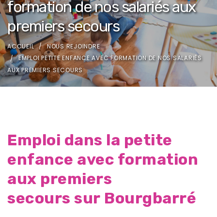
formation de nos salariés aux
premiers secours
ACCUEIL
NOUS REJOINDRE
EMPLOI PETITE ENFANCE AVEC FORMATION DE NOS SALARIÉS
AUX PREMIERS SECOURS
Emploi dans la petite
enfance avec formation
aux premiers
secours sur Bourgbarré