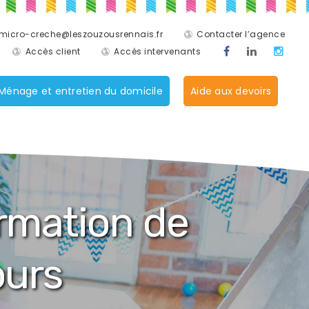
micro-creche@leszouzousrennais.fr
Contacter l’agence
Accès client
Accès intervenants
Ménage et entretien du domicile
Aide aux devoirs
rmation de
ours