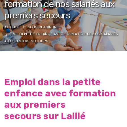
formation de nos salariés aux
premiers secours
ACCUEIL
NOUS REJOINDRE
EMPLOI PETITE ENFANCE AVEC FORMATION DE NOS SALARIÉS
AUX PREMIERS SECOURS
Emploi dans la petite
enfance avec formation
aux premiers
secours sur Laillé