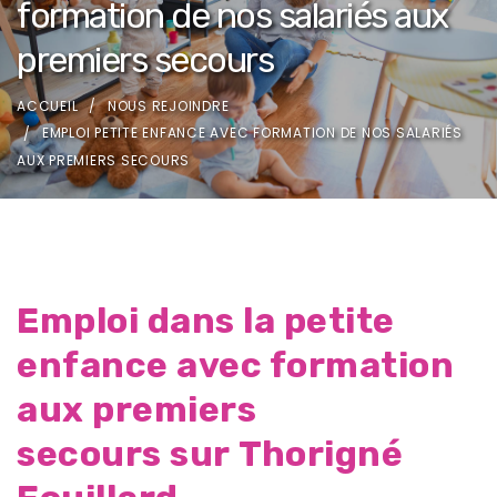
formation de nos salariés aux
premiers secours
ACCUEIL
NOUS REJOINDRE
EMPLOI PETITE ENFANCE AVEC FORMATION DE NOS SALARIÉS
AUX PREMIERS SECOURS
Emploi dans la petite
enfance avec formation
aux premiers
secours sur Thorigné