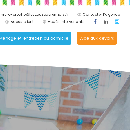
micro-creche@leszouzousrennais.fr
Contacter l’agence
Accès client
Accès intervenants
Ménage et entretien du domicile
Aide aux devoirs