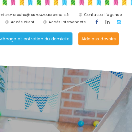
micro-creche@leszouzousrennais.fr
Contacter l’agence
Accès client
Accès intervenants
Ménage et entretien du domicile
Aide aux devoirs