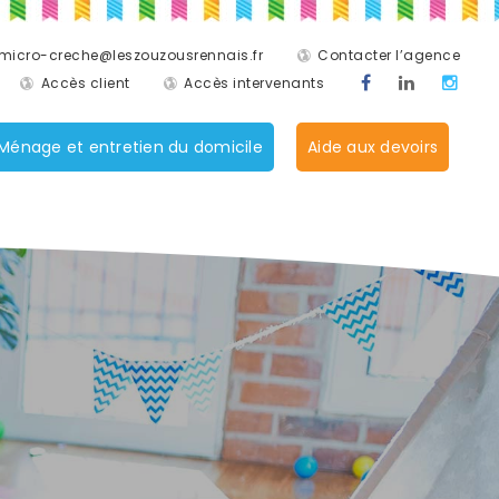
micro-creche@leszouzousrennais.fr
Contacter l’agence
Accès client
Accès intervenants
Ménage et entretien du domicile
Aide aux devoirs