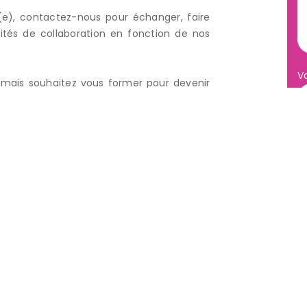
TIEL
GARDE À TEMPS PLEIN
MÉNAGE ET ENTRETIEN DU DOMICI
e), contactez-nous pour échanger, faire
ités de collaboration en fonction de nos
sons Digital By Intranet Pro
© 2022. Tous droits réservés -
Menti
V
e mais souhaitez vous former pour devenir
t vous conseiller et vous orienter dans
 rejoindre les ZOUZOUS rennais.