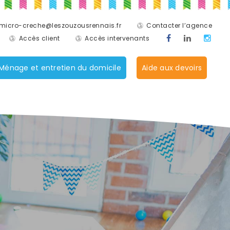
micro-creche@leszouzousrennais.fr
Contacter l’agence
Accès client
Accès intervenants
Ménage et entretien du domicile
Aide aux devoirs