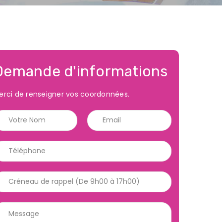
Demande d'informations
erci de renseigner vos coordonnées.
ous
Restons connecté
nais.fr