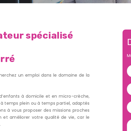
teur spécialisé
M
rré
Horaires
Contactez-n
d'ouverture
herchez un emploi dans le domaine de la
02 99 63 94 59
contact@leszouzousren
Lundi au vendredi
de 9h00 à 12h30 puis de
 d’enfants à domicile et en micro-crèche,
13h30 à 17h00
à temps plein ou à temps partiel, adaptés
llons à vous proposer des missions proches
n et améliorer votre qualité de vie, car le
.