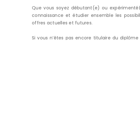
MICRO-CRÈCHES
GARDE À TEMPS PAR
Que vous soyez débutant(e) ou expérimenté(
connaissance et étudier ensemble les possibil
Site internet réalisé par
Pen
offres actuelles et futures.
Si vous n’êtes pas encore titulaire du diplôm
éducateur spécialisé, nous pouvons égalemen
votre parcours, afin que vous puissiez, à terme,