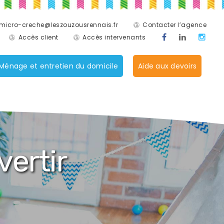
micro-creche@leszouzousrennais.fr
Contacter l’agence
Accès client
Accès intervenants
Ménage et entretien du domicile
Aide aux devoirs
ertir