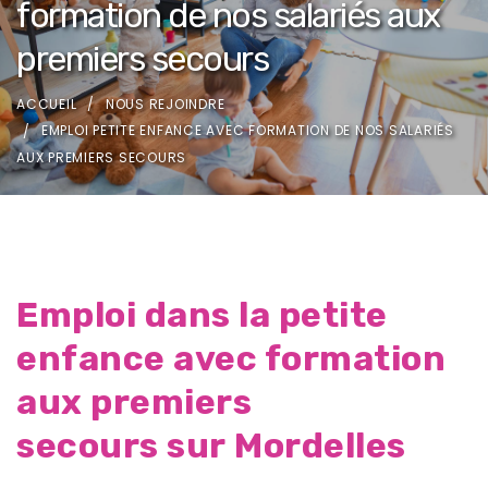
formation de nos salariés aux
premiers secours
ACCUEIL
NOUS REJOINDRE
EMPLOI PETITE ENFANCE AVEC FORMATION DE NOS SALARIÉS
AUX PREMIERS SECOURS
Emploi dans la petite
enfance avec formation
aux premiers
secours sur Mordelles