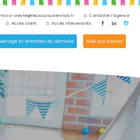
micro-creche@leszouzousrennais.fr
Contacter l’agence
Accès client
Accès intervenants
Ménage et entretien du domicile
Aide aux devoirs