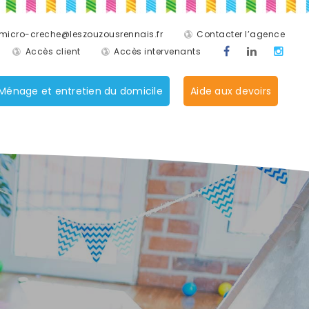
micro-creche@leszouzousrennais.fr
Contacter l’agence
Accès client
Accès intervenants
Ménage et entretien du domicile
Aide aux devoirs