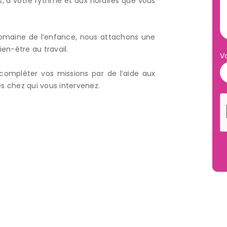
, à votre rythme et aux horaires que vous
 domaine de l’enfance, nous attachons une
en-être au travail.
V
compléter vos missions par de l’aide aux
es chez qui vous intervenez.