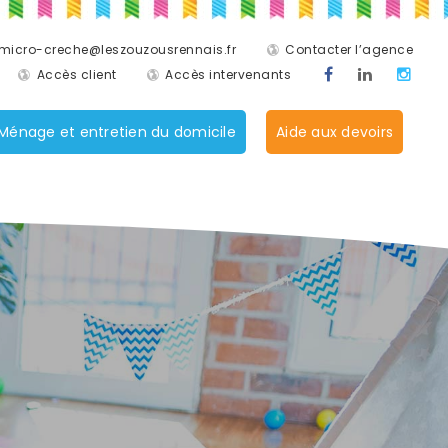
micro-creche@leszouzousrennais.fr
Contacter l’agence
Accès client
Accès intervenants
Ménage et entretien du domicile
Aide aux devoirs