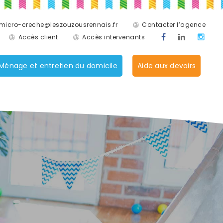
micro-creche@leszouzousrennais.fr
Contacter l’agence
Accès client
Accès intervenants
Ménage et entretien du domicile
Aide aux devoirs