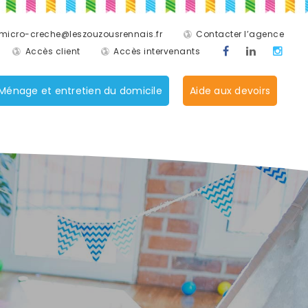
micro-creche@leszouzousrennais.fr
Contacter l’agence
Accès client
Accès intervenants
Ménage et entretien du domicile
Aide aux devoirs